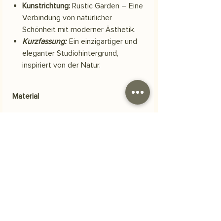
Kunstrichtung:
Rustic Garden – Eine
Verbindung von natürlicher
Schönheit mit moderner Ästhetik.
Kurzfassung:
Ein einzigartiger und
eleganter Studiohintergrund,
inspiriert von der Natur.
Material
Scuba-Polyestergewebe
Versand
Ihre Bestellung wird innerhalb von 3
Häufig gestellte Fragen
Werktagen versendet.
Woraus besteht das Produkt?
Unsere Bilder werden auf
strapazierfähigem, hochwertigem
Polyester-Scuba-Stoff gedruckt. Dieser