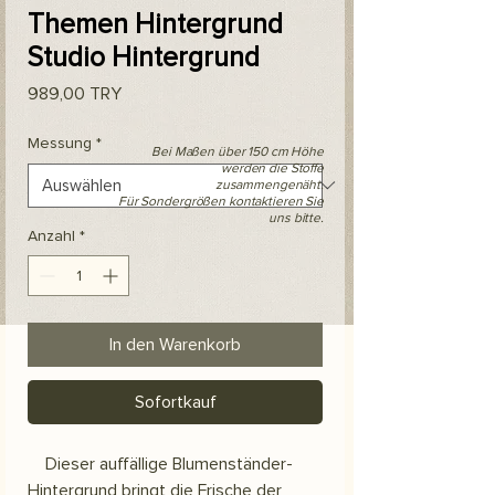
Themen Hintergrund
Studio Hintergrund
Preis
989,00 TRY
Messung
*
Bei Maßen über 150 cm Höhe
werden die Stoffe
zusammengenäht.
Für Sondergrößen kontaktieren Sie
uns bitte.
Anzahl
*
In den Warenkorb
Sofortkauf
Dieser auffällige Blumenständer-
Hintergrund bringt die Frische der