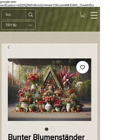
google-site-
verification=diZDfQffI8VBmUt2rHnbkYDIrcztmWKEWt5_Om4tH5U
TRY (₺)
Bunter Blumenständer