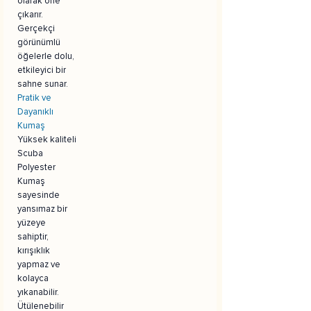
olarak öne
çıkarır.
Gerçekçi
görünümlü
öğelerle dolu,
etkileyici bir
sahne sunar.
Pratik ve
Dayanıklı
Kumaş
Yüksek kaliteli
Scuba
Polyester
Kumaş
sayesinde
yansımaz bir
yüzeye
sahiptir,
kırışıklık
yapmaz ve
kolayca
yıkanabilir.
Ütülenebilir