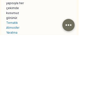
yapısıyla her
çekimde
kusursuz
görünür.
Tematik
Atmosfer
Yaratma
Gitar, davul ve
ışıklı yıldız
detayları ile
tam bir rock
yıldızı partisi
veya konser
atmosferi
yaratarak,
çocukların
hayal gücünü
harekete
geçirir.
Materyal