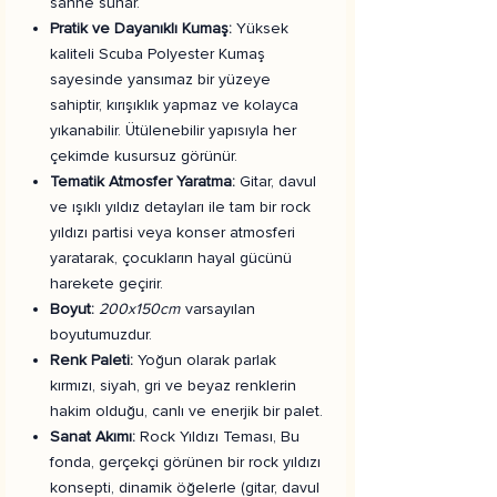
sahne sunar.
Pratik ve Dayanıklı Kumaş:
Yüksek
kaliteli Scuba Polyester Kumaş
sayesinde yansımaz bir yüzeye
sahiptir, kırışıklık yapmaz ve kolayca
yıkanabilir. Ütülenebilir yapısıyla her
çekimde kusursuz görünür.
Tematik Atmosfer Yaratma:
Gitar, davul
ve ışıklı yıldız detayları ile tam bir rock
yıldızı partisi veya konser atmosferi
yaratarak, çocukların hayal gücünü
harekete geçirir.
Boyut:
200x150cm
varsayılan
boyutumuzdur.
Renk Paleti:
Yoğun olarak parlak
kırmızı, siyah, gri ve beyaz renklerin
hakim olduğu, canlı ve enerjik bir palet.
Sanat Akımı:
Rock Yıldızı Teması, Bu
fonda, gerçekçi görünen bir rock yıldızı
konsepti, dinamik öğelerle (gitar, davul