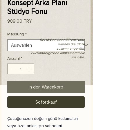
Konsept Arka Planı
Stüdyo Fonu
Preis
989,00 TRY
Messung
*
Bei Maßen über 150 cm Höhe
werden die Stoffe
zusammengenäht.
Für Sondergrößen kontaktieren Sie
uns bitte.
Anzahl
*
In den Warenkorb
Sofortkauf
Çocuğunuzun doğum günü kutlamaları
veya özel anları için sahneleri