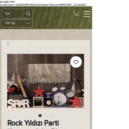
google-site-
verification=diZDfQffI8VBmUt2rHnbkYDIrcztmWKEWt5_Om4tH5U
TRY (₺)
Rock Yıldızı Parti