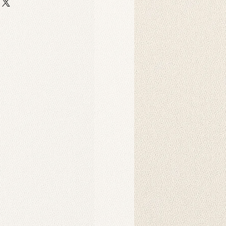
klı ve yüksek kaliteli scuba
ine basılır. Bu kumaş, esnek ve
raf çekimleri ve dekoratif amaçlar
n basımı için idealdir.
makinesinde yıkanabilir veya nemli
nel stüdyo fotoğraf çekimleri için
rlanmıştır. Duvar örtüsü olarak da
ofis dekorasyonunda estetik bir
 bir tablo olarak asılabilir.
eki yüksek çözünürlüklü görseller,
eri ile oluşturulmuş olup, ortama
a katmak için idealdir.
apılır?
anmak için genellikle bir arka plan
nda özel fon mandallarıyla (klipsle)
rsiniz. Ayrıca örtü olarak duvara
t taraflı bantlar veya yapışkan
iz. Bu ürünler harici olarak satılıp
dir.