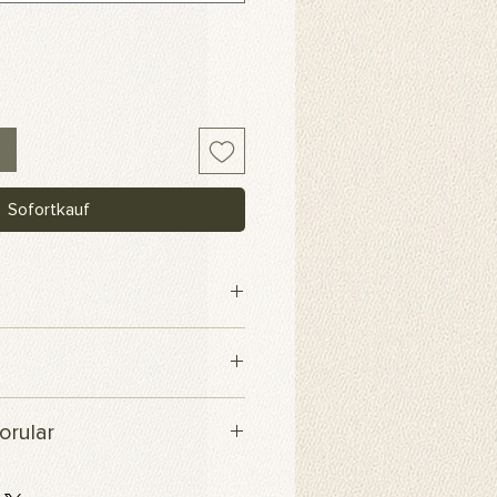
Sofortkauf
maş
içerisinde kargoya verilecektir.
orular