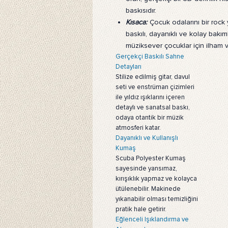
baskısıdır.
Kısaca:
Çocuk odalarını bir rock
baskılı, dayanıklı ve kolay bakı
müziksever çocuklar için ilham v
Gerçekçi Baskılı Sahne
Detayları
Stilize edilmiş gitar, davul
seti ve enstrüman çizimleri
ile yıldız ışıklarını içeren
detaylı ve sanatsal baskı,
odaya otantik bir müzik
atmosferi katar.
Dayanıklı ve Kullanışlı
Kumaş
Scuba Polyester Kumaş
sayesinde yansımaz,
kırışıklık yapmaz ve kolayca
ütülenebilir. Makinede
yıkanabilir olması temizliğini
pratik hale getirir.
Eğlenceli Işıklandırma ve