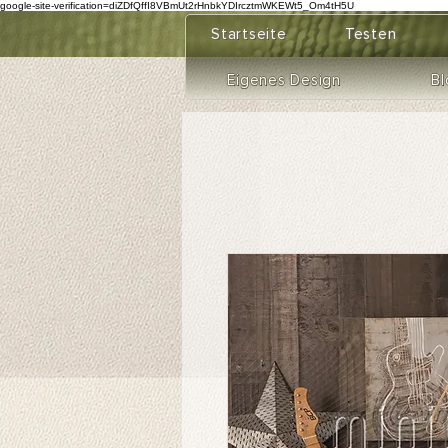
google-site-verification=diZDfQffI8VBmUt2rHnbkYDIrcztmWKEWt5_Om4tH5U
Startseite
Testen
Eigenes Design
Bl