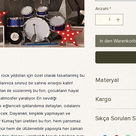
Anzahl
*
In den Warenkorb
ock yıldızları için özel olarak tasarlanmış bu
Materyal
arınıza sınırsız bir sahne enerjisi katın!
yları ile süslenmiş bu fon, çocukların hayal
Skuba polyester ku
atmosfer yaratıyor. En sevdiği
Kargo
 eğlenceli ışıklandırma detayları, odalarını
Siparişiniz 3 iş günü 
ek. Dayanıklı, kırışıklık yapmayan ve
Sıkça Sorulan S
r Kumaş'tan üretilen bu fon, hem yansımaz
ünür hem de ütülenebilir yapısıyla her zaman
Ürünün içeriği nedir?