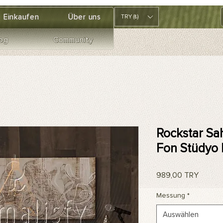
Einkaufen
Über uns
TRY (₺)
og
Community
Rockstar Sa
Fon Stüdyo
Preis
989,00 TRY
Messung
*
Auswählen