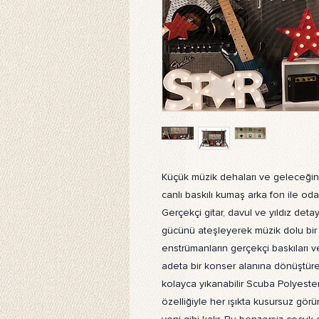
Küçük müzik dehaları ve geleceğin r
canlı baskılı kumaş arka fon ile odal
Gerçekçi gitar, davul ve yıldız deta
gücünü ateşleyerek müzik dolu bir 
enstrümanların gerçekçi baskıları ve
adeta bir konser alanına dönüştürec
kolayca yıkanabilir Scuba Polyeste
özelliğiyle her ışıkta kusursuz gör