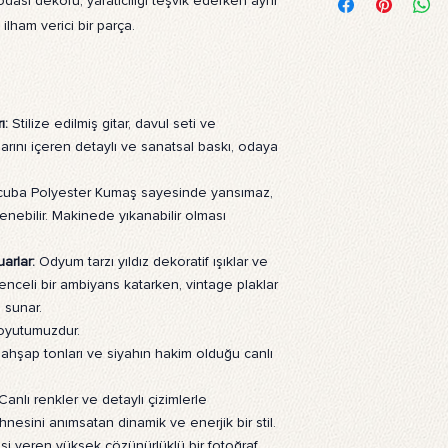
odası dekoru, yaratıcılığı teşvik ederken aynı
Görsellerimiz, dayanı
lham verici bir parça.
polyester kumaş üzer
dayanıklı olup, fotoğ
için dayanıklı arka pla
Ürün nasıl temizlenir?
Ürünlerimiz çamaşır 
ı:
Stilize edilmiş gitar, davul seti ve
bir bezle silinebilir.
ıklarını içeren detaylı ve sanatsal baskı, odaya
Ürün ne işe yarar?
.
Ürünlerimiz, profesyo
uba Polyester Kumaş sayesinde yansımaz,
arka plan olarak tasa
kullanılarak ev veya 
lenebilir. Makinede yıkanabilir olması
görünüm sağlar. Duvara
Ürünlerimizin üzerind
arlar:
Odyum tarzı yıldız dekoratif ışıklar ve
yapay zeka teknolojil
enceli bir ambiyans katarken, vintage plaklar
sıcak ve doğal bir hav
a sunar.
Ürünün montajı nasıl y
oyutumuzdur.
Arka plan fonunu kull
, ahşap tonları ve siyahın hakim olduğu canlı
standı gereklidir. Sta
kolayca monte edebili
anlı renkler ve detaylı çizimlerle
asmak istiyorsanız çif
hnesini anımsatan dinamik ve enerjik bir stil.
şeritler kullanabilirsin
issi veren yüksek çözünürlüklü bir fotoğraf
paketimize dahil değil