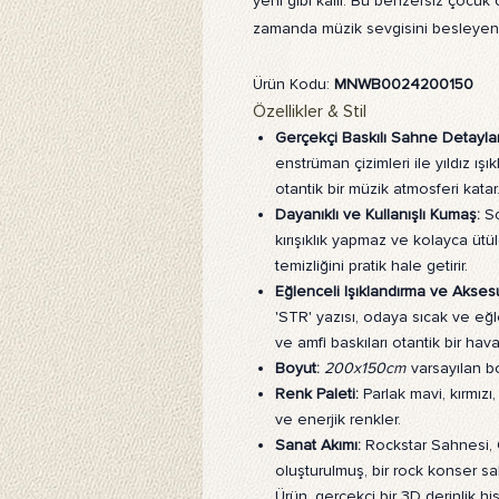
yeni gibi kalır. Bu benzersiz çocuk 
zamanda müzik sevgisini besleyen i
Ürün Kodu:
MNWB0024200150
Özellikler & Stil
Gerçekçi Baskılı Sahne Detaylar
enstrüman çizimleri ile yıldız ış
otantik bir müzik atmosferi katar
Dayanıklı ve Kullanışlı Kumaş:
Sc
kırışıklık yapmaz ve kolayca ütü
temizliğini pratik hale getirir.
Eğlenceli Işıklandırma ve Aksesu
'STR' yazısı, odaya sıcak ve eğl
ve amfi baskıları otantik bir hav
Boyut:
200x150cm
varsayılan b
Renk Paleti:
Parlak mavi, kırmızı
ve enerjik renkler.
Sanat Akımı:
Rockstar Sahnesi, C
oluşturulmuş, bir rock konser sa
Ürün, gerçekçi bir 3D derinlik h