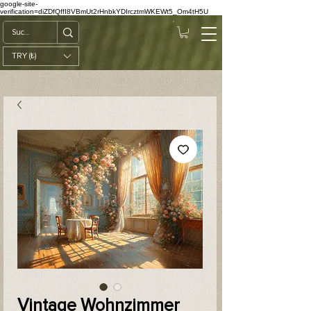
google-site-
verification=diZDfQffI8VBmUt2rHnbkYDIrcztmWKEWt5_Om4tH5U
TRY (₺)
Vintage Wohnzimmer