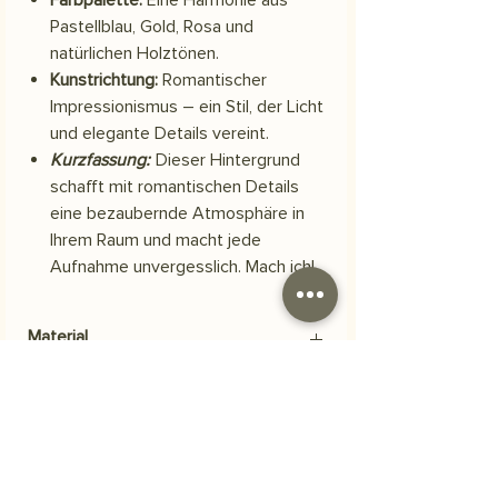
Pastellblau, Gold, Rosa und
natürlichen Holztönen.
Kunstrichtung:
Romantischer
Impressionismus – ein Stil, der Licht
und elegante Details vereint.
Kurzfassung:
Dieser Hintergrund
schafft mit romantischen Details
eine bezaubernde Atmosphäre in
Ihrem Raum und macht jede
Aufnahme unvergesslich. Mach ich!
Material
Scuba-Polyestergewebe
Versand
Ihre Bestellung wird innerhalb von 3
Häufig gestellte Fragen
Werktagen versendet.