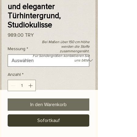
und eleganter
Türhintergrund,
Studiokulisse
Preis
989,00 TRY
Bei Maßen über 150 cm Höhe
werden die Stoffe
Messung
*
zusammengenäht.
Für Sondergrößen kontaktieren Sie
uns bitte.
Anzahl
*
In den Warenkorb
Sofortkauf