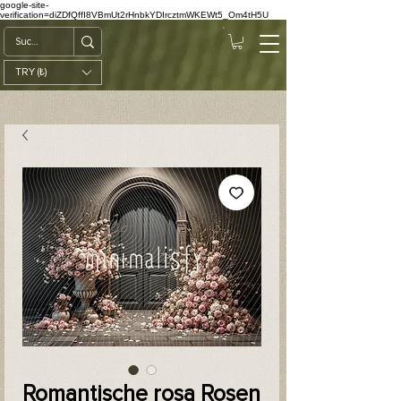
google-site-
verification=diZDfQffI8VBmUt2rHnbkYDIrcztmWKEWt5_Om4tH5U
TRY (₺)
Romantische rosa Rosen