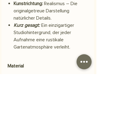
Kunstrichtung:
Realismus – Die
originalgetreue Darstellung
natürlicher Details.
Kurz gesagt:
Ein einzigartiger
Studiohintergrund, der jeder
Aufnahme eine rustikale
Gartenatmosphäre verleiht.
Material
Scuba-Polyestergewebe
Versand
Ihre Bestellung wird innerhalb von 3
Häufig gestellte Fragen
Werktagen versendet.
Woraus besteht das Produkt?
Unsere Bilder werden auf
strapazierfähigem, hochwertigem