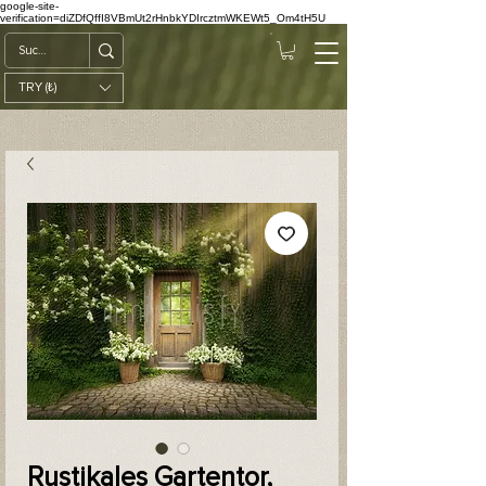
google-site-
verification=diZDfQffI8VBmUt2rHnbkYDIrcztmWKEWt5_Om4tH5U
TRY (₺)
Rustikales Gartentor,