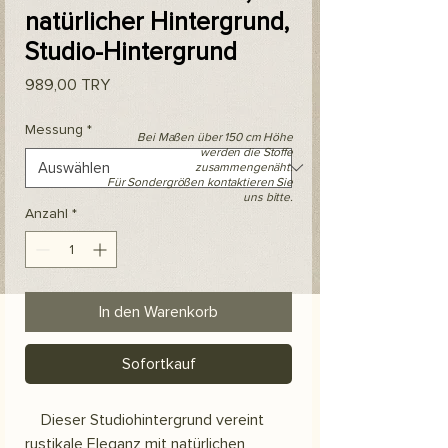
natürlicher Hintergrund,
Studio-Hintergrund
Preis
989,00 TRY
Messung
*
Bei Maßen über 150 cm Höhe
werden die Stoffe
zusammengenäht.
Für Sondergrößen kontaktieren Sie
uns bitte.
Anzahl
*
In den Warenkorb
Sofortkauf
Dieser Studiohintergrund vereint
rustikale Eleganz mit natürlichen