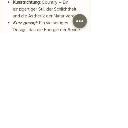
Kunstrichtung:
Country – Ein
einzigartiger Stil, der Schlichtheit
und die Ästhetik der Natur vereint.
Kurz gesagt:
Ein vielseitiges
Design, das die Energie der Sonne
mit der Wärme rustikaler Details
verbindet. Fonds.
Material
Scuba-Polyestergewebe
Versand
Ihre Bestellung wird innerhalb von 3
Häufig gestellte Fragen
Werktagen versendet.
Woraus besteht das Produkt?
Unsere Bilder werden auf
strapazierfähigem, hochwertigem