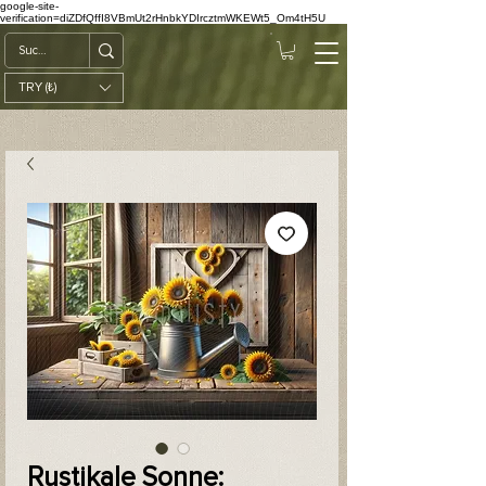
google-site-
verification=diZDfQffI8VBmUt2rHnbkYDIrcztmWKEWt5_Om4tH5U
TRY (₺)
Rustikale Sonne: