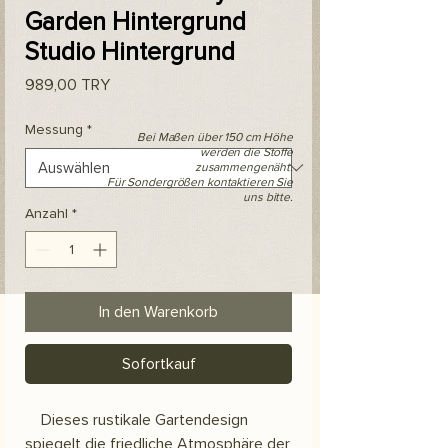
Garden Hintergrund
Studio Hintergrund
Preis
989,00 TRY
Messung
*
Bei Maßen über 150 cm Höhe
werden die Stoffe
zusammengenäht.
Für Sondergrößen kontaktieren Sie
uns bitte.
Anzahl
*
In den Warenkorb
Sofortkauf
Dieses rustikale Gartendesign
spiegelt die friedliche Atmosphäre der