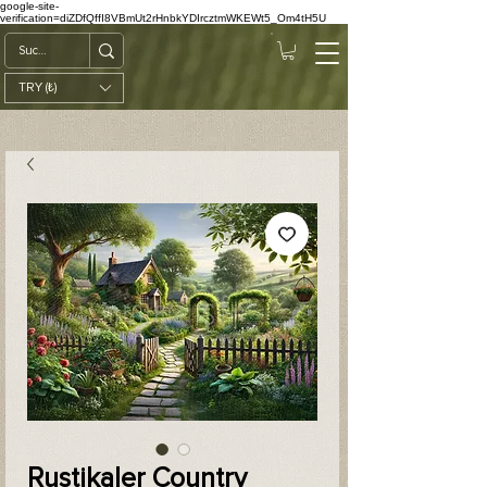
google-site-
verification=diZDfQffI8VBmUt2rHnbkYDIrcztmWKEWt5_Om4tH5U
TRY (₺)
Rustikaler Country