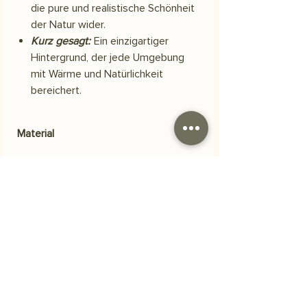
die pure und realistische Schönheit
der Natur wider.
Kurz gesagt:
Ein einzigartiger
Hintergrund, der jede Umgebung
mit Wärme und Natürlichkeit
bereichert.
Material
Scuba-Polyestergewebe
Versand
Ihre Bestellung wird innerhalb von 3
Häufig gestellte Fragen
Werktagen versendet.
Woraus besteht das Produkt?
Unsere Bilder werden auf
strapazierfähigem, hochwertigem
Polyester-Scuba-Stoff gedruckt. Dieser