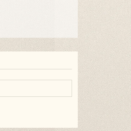
er benötigt. Sie können ihn
en Hintergrundclips am Ständer
 es als Abdeckung an die Wand
nnst du auch doppelseitiges
estreifen verwenden. Diese
 erhältlich und nicht im
en.
äufig gestellten Fragen.