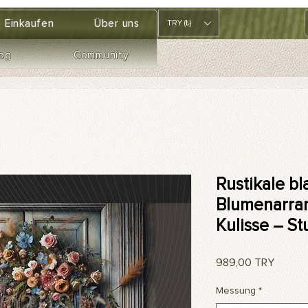
Einkaufen
Über uns
TRY (₺)
og
Community
Rustikale bl
Blumenarra
Kulisse – S
Preis
989,00 TRY
Messung
*