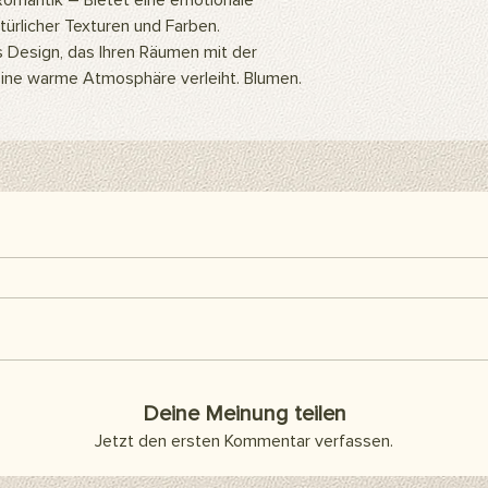
Romantik – Bietet eine emotionale
ein Hintergrundständ
türlicher Texturen und Farben.
einfach mit speziell
s Design, das Ihren Räumen mit der
befestigen. Wenn du
hängen möchtest, ka
 eine warme Atmosphäre verleiht. Blumen.
Klebeband oder Kleb
Produkte sind separat
Lieferumfang enthalt
Hier findest du alle h
Deine Meinung teilen
Jetzt den ersten Kommentar verfassen.