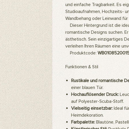
und einfache Tragbarkeit. Es eig
Studioaufnahmen, Hochzeits- u
Wandbehang oder Leinwand für 
Dieser Hintergrund ist die ideale
romantische Designs suchen. Er
ästhetisch. Sein einzigartiges D
verleihen Ihren Räumen eine un
Produktcode:
WB010852001
Funktionen & Stil
Rustikale und romantische Det
einer blauen Tür.
Hochauflösender Druck:
Leuch
auf Polyester-Scuba-Stoff.
Vielseitig einsetzbar:
Ideal fü
Heimdekoration.
Farbpalette:
Blautöne, Pastel