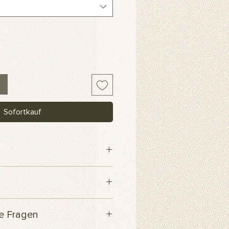
Sofortkauf
webe
 innerhalb von 3 Werktagen
te Fragen