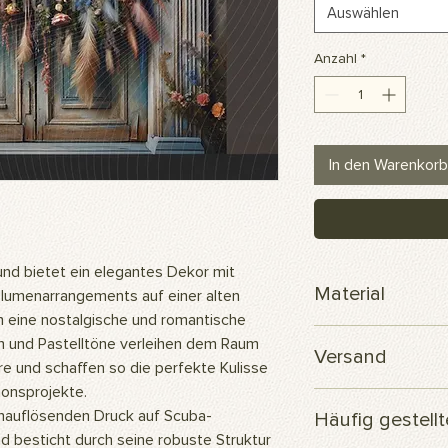
Auswählen
Anzahl
*
In den Warenkorb
d bietet ein elegantes Dekor mit
Material
 Blumenarrangements auf einer alten
n eine nostalgische und romantische
Skuba-Polyesterge
n und Pastelltöne verleihen dem Raum
Versand
 und schaffen so die perfekte Kulisse
ionsprojekte.
Ihre Bestellung wird
auflösenden Druck auf Scuba-
Häufig gestell
versendet.
d besticht durch seine robuste Struktur