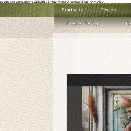
google-site-verification=diZDfQffI8VBmUt2rHnbkYDIrcztmWKEWt5_Om4tH5U
Startseite
Testen
Eigenes Design
Bl