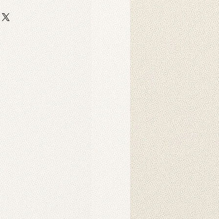
ang enthalten?
n auf strapazierfähigem und
er-Scuba-Stoff gedruckt. Dieser
 strapazierfähig und eignet sich
ruck langlebiger Hintergründe für
Dekorationszwecke.
 gereinigt?
nnen in der Maschine gewaschen
hten Tuch abgewischt werden.
ukt verwendet?
 als Hintergründe für
ofotografie konzipiert. Sie können
ge verwendet werden, um Ihrer
ration eine ästhetische Note zu
n als Bild an die Wand gehängt
lösenden Motive unserer Produkte
icher Intelligenz erstellt und
ung so eine warme und natürliche
 montiert?
es Hintergrunds wird in der Regel