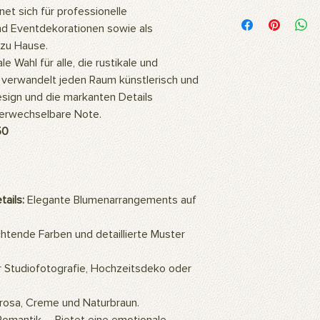
Was ist im Lieferumf
net sich für professionelle
Unsere Motive werde
nd Eventdekorationen sowie als
hochwertigem Polyest
zu Hause.
Stoff ist flexibel und
 Wahl für alle, die rustikale und
daher ideal für den D
 verwandelt jeden Raum künstlerisch und
Fotoshootings und 
esign und die markanten Details
Wie wird das Produkt
verwechselbare Note.
Unsere Produkte kö
oder mit einem feuc
50
Wofür wird das Prod
Unsere Produkte sind
professionelle Studi
auch als Wandbehän
ails:
Elegante Blumenarrangements auf
Wohn- oder Bürodeko
verleihen. Sie könne
tende Farben und detaillierte Muster
werden. Die hochauf
werden mithilfe künstl
verleihen der Umgeb
r Studiofotografie, Hochzeitsdeko oder
Atmosphäre.
Wie wird das Produkt
lrosa, Creme und Naturbraun.
Für die Verwendung d