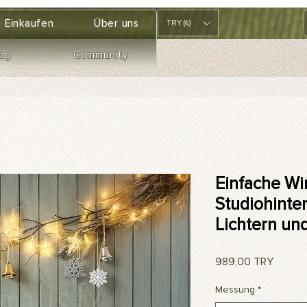
Einkaufen
Über uns
TRY (₺)
og
Community
Einfache Wi
Studiohinte
Lichtern u
Preis
989,00 TRY
Messung
*