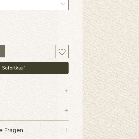
Sofortkauf
webe
 innerhalb von 3 Werktagen
te Fragen