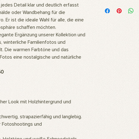
Woraus besteht das 
jedes Detail klar und deutlich erfasst
Unsere Bilder werden
emälde oder Wandbehang für die
hochwertigem Polyest
Er ist die ideale Wahl für alle, die eine
Stoff ist flexibel und
osphäre schaffen möchten.
daher ideal für langl
egante Ergänzung unserer Kollektion und
Fotoshootings und 
s, winterliche Familienfotos und
Wie reinigt man das 
lt. Die warmen Farbtöne und das
Unsere Produkte kö
oder mit einem feuc
 Fotos eine nostalgische und natürliche
Wofür wird das Prod
Unsere Produkte sind
50
professionelle Studi
können auch als Wa
so ein ästhetisch a
Zuhause oder Büro s
icher Look mit Holzhintergrund und
Gemälde an die Wan
hochauflösenden Bil
mithilfe künstlicher 
hwertig, strapazierfähig und langlebig.
eine warme und natü
r Fotoshootings und
Wie montiert man da
Für die Verwendung d