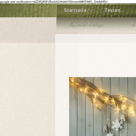
google-site-verification=diZDfQffI8VBmUt2rHnbkYDIrcztmWKEWt5_Om4tH5U
Startseite
Testen
Eigenes Design
Bl