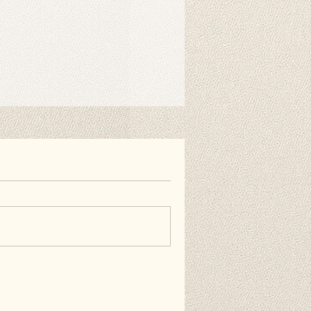
r benötigt. Mit speziellen
nen Sie ihn einfach am Ständer
nen auch doppelseitiges
estreifen verwenden, wenn Sie es
ie Wand hängen möchten. Diese
erhältlich und nicht im Lieferumfang
äufig gestellten Fragen.