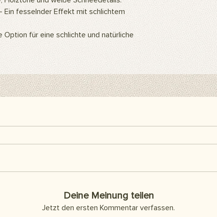
 Holztöne und weiße Schneedetails.
ein Hintergrundstände
 Ein fesselnder Effekt mit schlichtem
Hintergrundclips kön
befestigen. Sie kön
Klebeband oder Kleb
 Option für eine schlichte und natürliche
als Abdeckung an d
Artikel sind separat 
enthalten.
Hier finden Sie alle h
Deine Meinung teilen
Jetzt den ersten Kommentar verfassen.