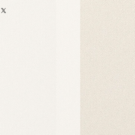
Produkt?
 auf strapazierfähigem,
er-Scuba-Stoff gedruckt. Dieser
 strapazierfähig und eignet sich
ebige Hintergrunddrucke für
Dekorationszwecke.
Produkt?
nnen in der Maschine gewaschen
hten Tuch abgewischt werden.
ukt verwendet?
 als Hintergründe für
o-Fotoshootings konzipiert. Sie
ndbehänge verwendet werden und
nsprechendes Ambiente in Ihrem
chaffen. Sie können auch als
d gehängt werden. Die
der auf unseren Produkten werden
Intelligenz erzeugt und schaffen
rliche Atmosphäre.
s Produkt?
es Hintergrunds wird in der Regel