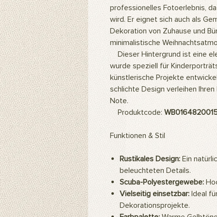
professionelles Fotoerlebnis, da 
wird. Er eignet sich auch als G
Dekoration von Zuhause und Büro. 
minimalistische Weihnachtsatm
Dieser Hintergrund ist eine el
wurde speziell für Kinderporträt
künstlerische Projekte entwicke
schlichte Design verleihen Ihren
Note.
Produktcode:
WB016482001
Funktionen & Stil
Rustikales Design:
Ein natürl
beleuchteten Details.
Scuba-Polyestergewebe:
Hoc
Vielseitig einsetzbar:
Ideal fü
Dekorationsprojekte.