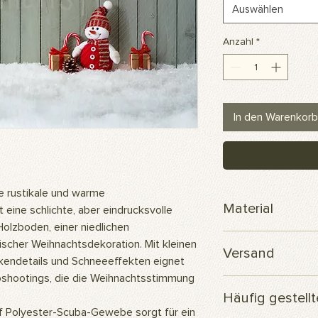
Auswählen
Anzahl
*
In den Warenkorb
e rustikale und warme
Material
 eine schlichte, aber eindrucksvolle
olzboden, einer niedlichen
Scuba-Polyesterge
scher Weihnachtsdekoration. Mit kleinen
Versand
kendetails und Schneeeffekten eignet
toshootings, die die Weihnachtsstimmung
Ihre Bestellung wird
Häufig gestell
versendet.
 Polyester-Scuba-Gewebe sorgt für ein