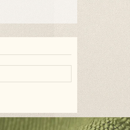
nen auch doppelseitiges
estreifen verwenden, wenn Sie es
ie Wand hängen möchten. Diese
erhältlich und nicht im Lieferumfang
äufig gestellten Fragen.