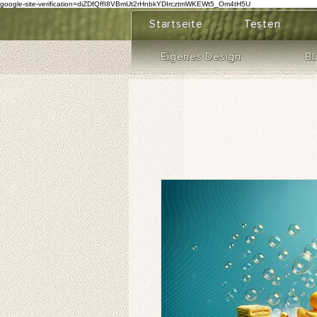
google-site-verification=diZDfQffI8VBmUt2rHnbkYDIrcztmWKEWt5_Om4tH5U
Startseite
Testen
Eigenes Design
Bl