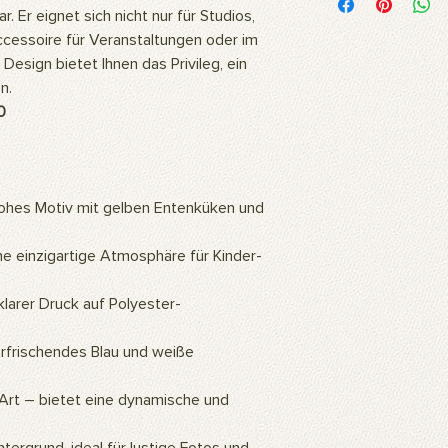
Unsere Bilder werden
r. Er eignet sich nicht nur für Studios,
hochwertigem Polyest
ccessoire für Veranstaltungen oder im
Stoff ist flexibel und
Design bietet Ihnen das Privileg, ein
daher ideal für langl
n.
Fotoshootings und 
Wie reinigt man das 
0
Unsere Produkte kö
oder mit einem feuc
Wofür wird das Prod
Unsere Produkte sind
rohes Motiv mit gelben Entenküken und
professionelle Studi
können auch als Wa
ne einzigartige Atmosphäre für Kinder-
so ein ästhetisch a
Zuhause oder Büro s
Gemälde an die Wan
larer Druck auf Polyester-
hochauflösenden Bil
mithilfe künstlicher 
erfrischendes Blau und weiße
eine warme und natü
Wie montiert man da
rt – bietet eine dynamische und
Für die Verwendung d
ein Hintergrundstände
Hintergrundclips kön