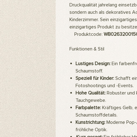
Druckqualität jahrelang einsetzba
sondern auch als dekoratives A
Kinderzimmer. Sein einzigartiges 
einzigartiges Produkt zu besitze
Produktcode:
WB026320015
Funktionen & Stil
Lustiges Design:
Ein farbenf
Schaumstoff.
Speziell für Kinder:
Schafft ei
Fotoshootings und -Events.
Hohe Qualität:
Robuster und k
Tauchgewebe.
Farbpalette:
Kräftiges Gelb, 
Schaumstoffdetails.
Kunstrichtung:
Moderne Pop-A
fröhliche Optik.