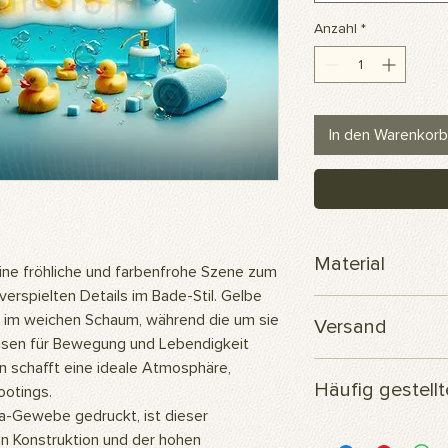
Anzahl
*
In den Warenkorb
Material
ne fröhliche und farbenfrohe Szene zum
erspielten Details im Bade-Stil. Gelbe
Scuba-Polyesterge
 im weichen Schaum, während die um sie
Versand
en für Bewegung und Lebendigkeit
n schafft eine ideale Atmosphäre,
Ihre Bestellung wird
Häufig gestell
versendet.
ootings.
a-Gewebe gedruckt, ist dieser
Woraus besteht das 
en Konstruktion und der hohen