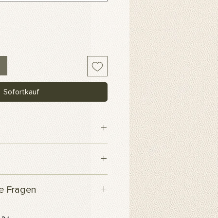
Sofortkauf
webe
 innerhalb von 3 Werktagen
te Fragen
Produkt?