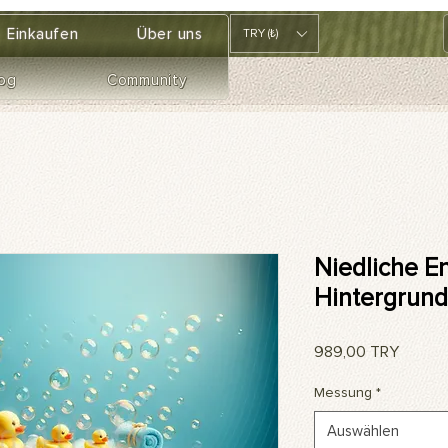
Einkaufen
Über uns
TRY (₺)
og
Community
Niedliche E
Hintergrund
Preis
989,00 TRY
Messung
*
Auswählen