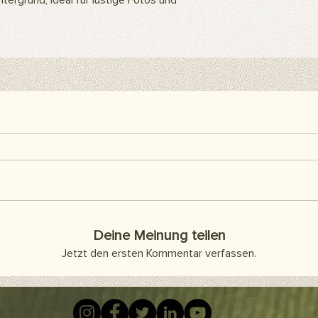
ntergrund, ideal für lustige Fotos und
befestigen. Sie kön
Klebeband oder Kleb
als Abdeckung an d
Artikel sind separat 
enthalten.
Hier finden Sie alle h
Deine Meinung teilen
Jetzt den ersten Kommentar verfassen.