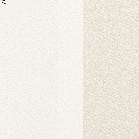
 auf strapazierfähigem,
er-Scuba-Stoff gedruckt. Dieser
 strapazierfähig und eignet sich
ebige Hintergrunddrucke für
Dekorationszwecke.
Produkt?
nnen in der Maschine gewaschen
hten Tuch abgewischt werden.
ukt verwendet?
 als Hintergründe für
o-Fotoshootings konzipiert. Sie
ndbehänge verwendet werden und
nsprechendes Ambiente in Ihrem
chaffen. Sie können auch als
d gehängt werden. Die
der auf unseren Produkten werden
Intelligenz erzeugt und schaffen
rliche Atmosphäre.
s Produkt?
es Hintergrunds wird in der Regel
r benötigt. Mit speziellen
nen Sie ihn einfach am Ständer