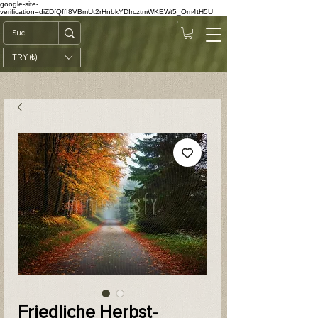
google-site-
verification=diZDfQffI8VBmUt2rHnbkYDIrcztmWKEWt5_Om4tH5U
TRY (₺)
Friedliche Herbst-