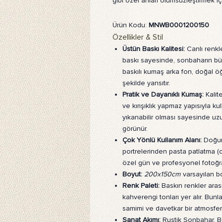
gibi özel anları ölümsüzleştirmek içi
Ürün Kodu:
MNWB0001200150
Özellikler & Stil
Üstün Baskı Kalitesi:
Canlı renkl
baskı sayesinde, sonbaharın büy
baskılı kumaş arka fon, doğal ö
şekilde yansıtır.
Pratik ve Dayanıklı Kumaş:
Kalit
ve kırışıklık yapmaz yapısıyla kul
yıkanabilir olması sayesinde uz
görünür.
Çok Yönlü Kullanım Alanı:
Doğum 
portrelerinden pasta patlatma (c
özel gün ve profesyonel fotoğra
Boyut:
200x150cm
varsayılan b
Renk Paleti:
Baskın renkler arası
kahverengi tonları yer alır. Bunl
samimi ve davetkar bir atmosfer 
Sanat Akımı:
Rustik Sonbahar, Bu