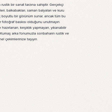
şeritler kullanabilirsin
rustik bir sanat tarzına sahiptir. Gerçekçi
paketimize dahil değil
eri, balkabakları, saman balyaları ve kuru
Tüm Sıkça Sorulan Soru
e üç boyutlu bir görünüm sunar, ancak tüm bu
bir fotoğraf baskısı olduğunu unutmayın.
hazırlanan, kırışıklık yapmayan, yıkanabilir
r Kumaş arka fonumuzla sonbaharın rustik ve
el çekimlerinize taşıyın.