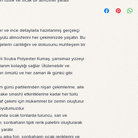
n rustik ve sıcak bir atmosfer yaratır.
Ürünün içeriği nedir?
Görsellerimiz, dayanı
polyester kumaş üzer
dayanıklı olup, fotoğ
için dayanıklı arka pla
er ve ince detaylarla hazırlanmış gerçekçi
Ürün nasıl temizlenir?
ülü atmosferini her çekiminizde yaşatın. Bu
Ürünlerimiz çamaşır 
ğelerin canlılığını ve dokusunu muhteşem bir
bir bezle silinebilir.
Ürün ne işe yarar?
eli Scuba Polyester Kumaş, yansımaz yüzeyi
Ürünlerimiz, profesyo
lanım kolaylığı sağlar. Ütülenebilir ve
arka plan olarak tasa
un ömürlü ve her zaman ilk günkü gibi
kullanılarak ev veya 
görünüm sağlar. Duvara
günü partilerinden nişan çekimlerine, aile
Ürünlerimizin üzerind
ake smash) etkinliklerine kadar her türlü
yapay zeka teknolojil
f çekimi için mükemmel bir zemin oluşturur.
sıcak ve doğal bir hav
Ürünün montajı nasıl y
oyutumuzdur.
Arka plan fonunu kull
nda sıcak tonlarda turuncu, sarı ve
standı gereklidir. Sta
ar, sonbaharın tipik renk paletini oluşturarak
kolayca monte edebili
yaratır.
asmak istiyorsanız çif
 arka fon, sonbaharın sıcak renklerini ve