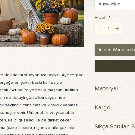
Auswählen
Anzahl
*
In den Warenkorb
ve dokularını stüdyonuza taşıyın! Ayçiçeği ve
erçeğe en yakın baskı kalitesiyle
Materyal
atacak. Scuba Polyester Kumaş'tan üretilen
em de detaylı görselleri sayesinde
Skuba polyester ku
bir seçimdir. Yansımaz ve kırışıklık yapmaz
Kargo
nuçlar verir. Ütülenebilir ve yıkanabilir
n, kalıcı güzelliği ile de dikkat çeker.
Siparişiniz 3 iş günü 
Sıkça Sorulan S
ma (cake smash), nişan ve aile çekimleri