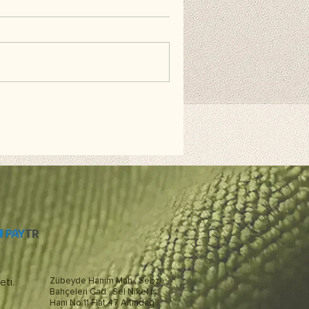
eti.
Zübeyde Hanım Mah., Sebze
Bahçeleri Cad., Sel Nikel İş
Hanı No:11 Flat:47 Altındağ /