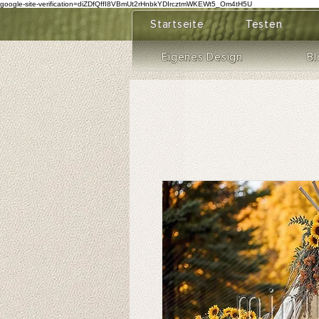
google-site-verification=diZDfQffI8VBmUt2rHnbkYDIrcztmWKEWt5_Om4tH5U
Startseite
Testen
Eigenes Design
Bl