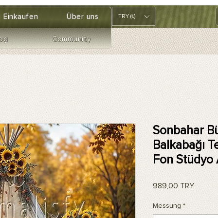
Einkaufen
Über uns
TRY (₺)
og
Community
Sonbahar Bü
Balkabağı T
Fon Stüdyo 
Preis
989,00 TRY
Messung
*