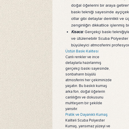
doğal öğelerini bir araya getiren 
baskı tekniği sayesinde ayçiçekl
otlar gibi detaylar derinlikli v
zenginliğin dikkatlice işlenmiş 
Kısaca:
Gerçekçi baskı tekniğiyle 
ve ütülenebilir Scuba Polyeste
büyüleyici atmosferini profesyon
Üstün Baskı Kalitesi
Canlı renkler ve ince
detaylarla hazırlanmış
gerçekçi baskı sayesinde,
sonbaharın büyülü
atmosferini her çekiminizde
yaşatın. Bu baskılı kumaş
arka fon, doğal öğelerin
canlılığını ve dokusunu
muhteşem bir şekilde
yansıtır.
Pratik ve Dayanıklı Kumaş
Kaliteli Scuba Polyester
Kumaş, yansımaz yüzeyi ve