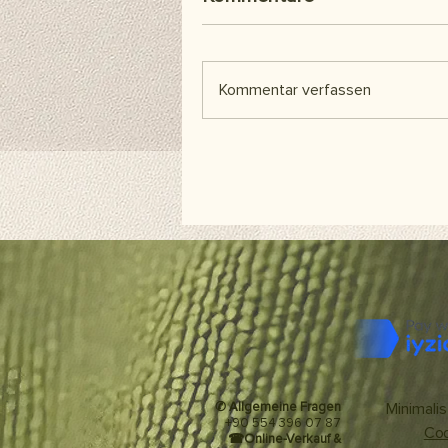
Kommentar verfassen
✆ Allgemeine Fragen
Minimalis
+90 554 396 07 87
Coo
☎
Online-Verkauf &