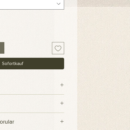
Sofortkauf
maş
içerisinde kargoya verilecektir.
orular