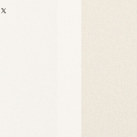
klı ve yüksek kaliteli scuba
ine basılır. Bu kumaş, esnek ve
raf çekimleri ve dekoratif amaçlar
n basımı için idealdir.
makinesinde yıkanabilir veya nemli
nel stüdyo fotoğraf çekimleri için
rlanmıştır. Duvar örtüsü olarak da
ofis dekorasyonunda estetik bir
 bir tablo olarak asılabilir.
eki yüksek çözünürlüklü görseller,
eri ile oluşturulmuş olup, ortama
a katmak için idealdir.
apılır?
anmak için genellikle bir arka plan
nda özel fon mandallarıyla (klipsle)
rsiniz. Ayrıca örtü olarak duvara
t taraflı bantlar veya yapışkan