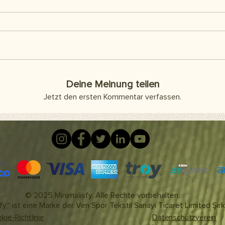
Deine Meinung teilen
Jetzt den ersten Kommentar verfassen.
© 2025 Minimalisfy. Alle Rechte vorbehalten.
fy™ ist eine Marke der Ven Spor Tekstil Sanayi Ticaret Limited Şirk
kie-Richtlinie
Datenschutzverein