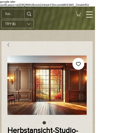
google-site-
verification=diZDfQffI8VBmUt2rHnbkYDIrcztmWKEWt5_Om4tH5U
TRY (₺)
Herbstansicht-Studio-