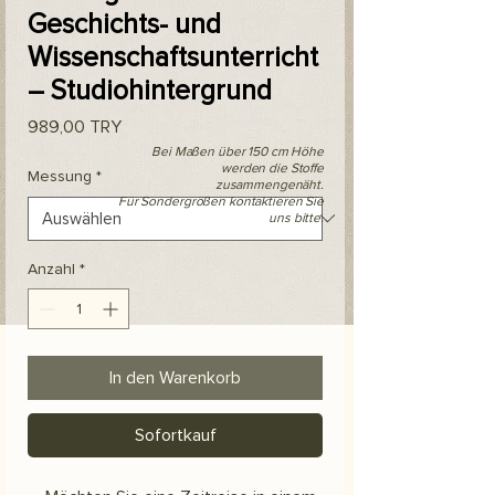
Geschichts- und
Wissenschaftsunterricht
– Studiohintergrund
Preis
989,00 TRY
Bei Maßen über 150 cm Höhe
werden die Stoffe
Messung
*
zusammengenäht.
Für Sondergrößen kontaktieren Sie
uns bitte.
Anzahl
*
In den Warenkorb
Sofortkauf