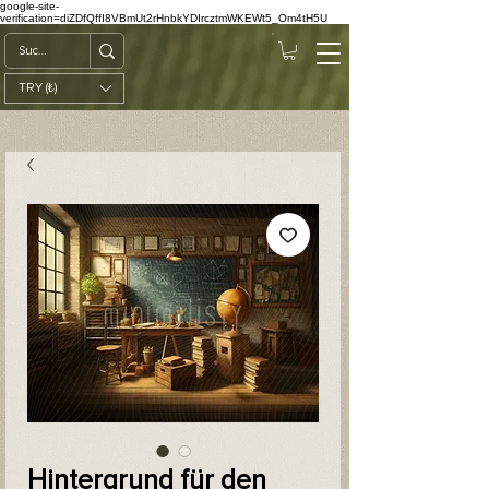
google-site-
verification=diZDfQffI8VBmUt2rHnbkYDIrcztmWKEWt5_Om4tH5U
TRY (₺)
Hintergrund für den