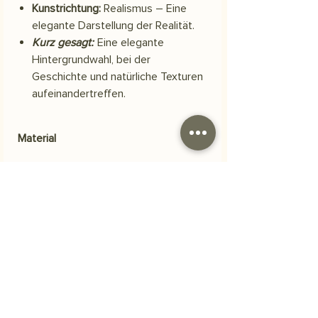
Kunstrichtung:
Realismus – Eine
elegante Darstellung der Realität.
Kurz gesagt:
Eine elegante
Hintergrundwahl, bei der
Geschichte und natürliche Texturen
aufeinandertreffen.
Material
Skuba-Polyestergewebe
Versand
Ihre Bestellung wird innerhalb von 3
Häufig gestellte Fragen
Werktagen versendet.
Was ist der Produktinhalt?
Unsere Motive werden auf
strapazierfähigem und hochwertigem
Polyester-Scuba-Stoff gedruckt. Dieser