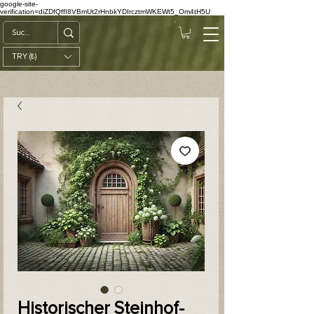
google-site-
verification=diZDfQffI8VBmUt2rHnbkYDIrcztmWKEWt5_Om4tH5U
TRY (₺)
Historischer Steinhof-