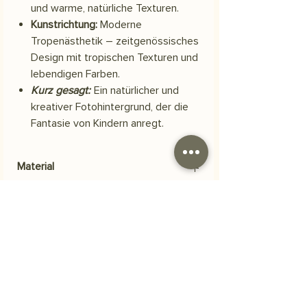
und warme, natürliche Texturen.
Kunstrichtung:
Moderne
Tropenästhetik – zeitgenössisches
Design mit tropischen Texturen und
lebendigen Farben.
Kurz gesagt:
Ein natürlicher und
kreativer Fotohintergrund, der die
Fantasie von Kindern anregt.
Material
Scuba-Polyestergewebe
Versand
Ihre Bestellung wird innerhalb von 3
Häufig gestellte Fragen
Werktagen versendet.
Woraus besteht das Produkt?
Unsere Bilder werden auf