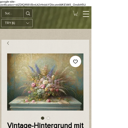
google-site-
verification=diZDfQffI8VBmUt2rHnbkYDIrcztmWKEWt5_Om4tH5U
TRY (₺)
Vintage-Hintergrund mit