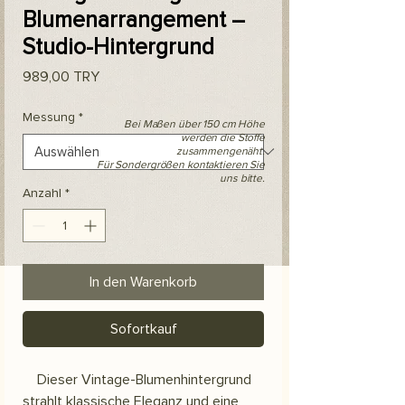
Blumenarrangement –
Studio-Hintergrund
Preis
989,00 TRY
Messung
*
Bei Maßen über 150 cm Höhe
werden die Stoffe
zusammengenäht.
Für Sondergrößen kontaktieren Sie
uns bitte.
Anzahl
*
In den Warenkorb
Sofortkauf
Dieser Vintage-Blumenhintergrund
strahlt klassische Eleganz und eine