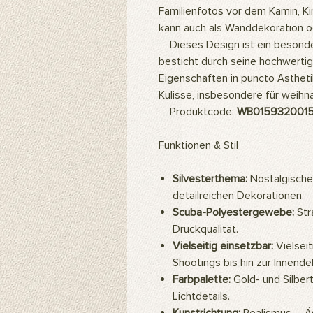
Familienfotos vor dem Kamin, K
kann auch als Wanddekoration 
Dieses Design ist ein besonder
besticht durch seine hochwertig
Eigenschaften in puncto Ästhetik
Kulisse, insbesondere für weihn
Produktcode:
WB015932001
Funktionen & Stil
Silvesterthema:
Nostalgische
detailreichen Dekorationen.
Scuba-Polyestergewebe:
Str
Druckqualität.
Vielseitig einsetzbar:
Vielseit
Shootings bis hin zur Innende
Farbpalette:
Gold- und Silber
Lichtdetails.