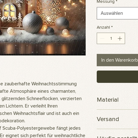
Messung
*
Auswählen
Anzahl
*
In den Warenkorb
ie zauberhafte Weihnachtsstimmung
hafte Atmosphäre eines charmanten,
 glitzernden Schneeflocken, verzierten
Material
Lichtern. Er verleiht Ihren
Scuba-Polyesterge
chen Weihnachtsflair und ist auch ein
Versand
odekoration.
 Scuba-Polyestergewebe fängt jedes
Ihre Bestellung wird
. Er eignet sich perfekt für weihnachtliche