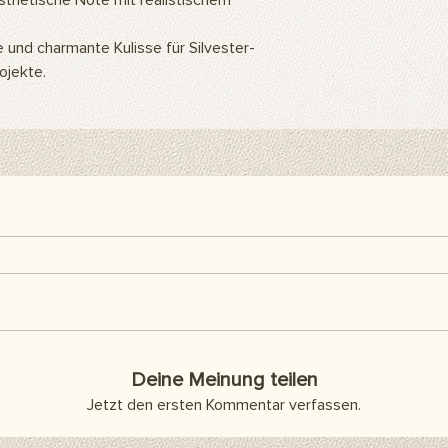
thetische Note mit realistischem
Für die Verwendung d
ein Hintergrundstände
e und charmante Kulisse für Silvester-
Hintergrundclips kön
ojekte.
befestigen. Sie kön
Klebeband oder Kleb
als Abdeckung an d
Artikel sind separat 
enthalten.
Hier finden Sie alle h
Deine Meinung teilen
Jetzt den ersten Kommentar verfassen.