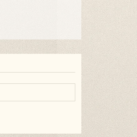
es Hintergrunds wird in der Regel
r benötigt. Mit speziellen
nen Sie ihn einfach am Ständer
nen auch doppelseitiges
estreifen verwenden, wenn Sie es
ie Wand hängen möchten. Diese
erhältlich und nicht im Lieferumfang
äufig gestellten Fragen.