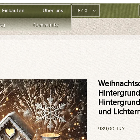
Einkaufen
Über uns
TRY (₺)
og
Community
Weihnachtsd
Hintergrund,
Hintergrund
und Lichter
Preis
989,00 TRY