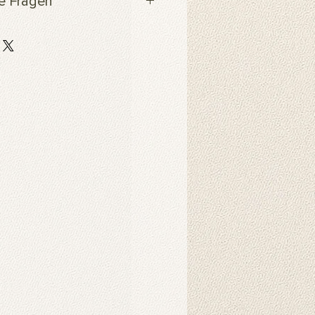
te Fragen
Produkt?
 auf strapazierfähigem,
er-Scuba-Stoff gedruckt. Dieser
 strapazierfähig und eignet sich
ebige Hintergrunddrucke für
Dekorationszwecke.
Produkt?
nnen in der Maschine gewaschen
hten Tuch abgewischt werden.
ukt verwendet?
 als Hintergründe für
o-Fotoshootings konzipiert. Sie
ndbehänge verwendet werden und
nsprechendes Ambiente in Ihrem
chaffen. Sie können auch als
d gehängt werden. Die
der auf unseren Produkten werden
Intelligenz erzeugt und schaffen
rliche Atmosphäre.
s Produkt?