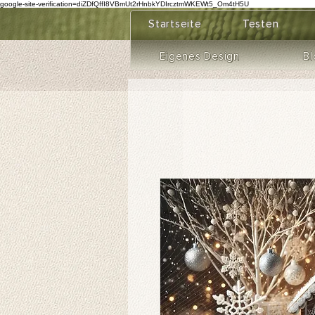
google-site-verification=diZDfQffI8VBmUt2rHnbkYDIrcztmWKEWt5_Om4tH5U
Startseite
Testen
Eigenes Design
Bl